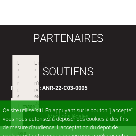
PARTENAIRES
SOUTIENS
Projet ANR : ANR-22-C03-0005
Ce site utilise Xiti. En appuyant sur le bouton "j'accepte"
Mentions légales
vous nous autorisez à déposer des cookies à des fins
de mesure d'audience. L'acceptation du dépot de
cookies, est notre unique moyen pour améliorer votre