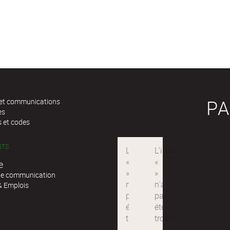
PA
s et communications
es
 et codes
NTS
e
de communication
& Emplois