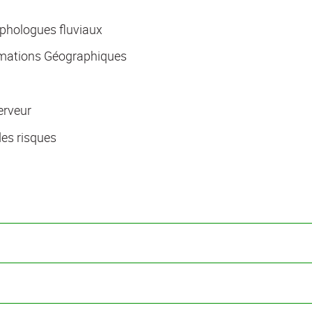
phologues fluviaux
ormations Géographiques
erveur
es risques