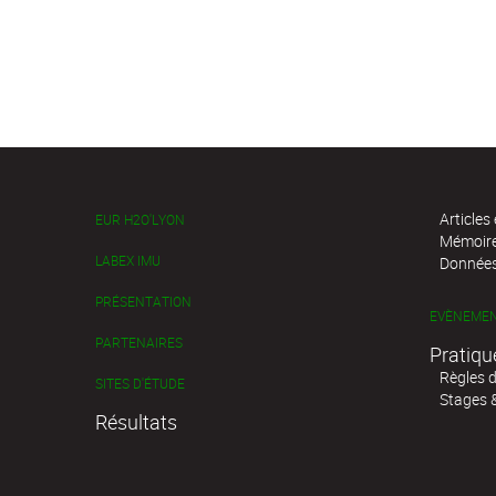
Article
EUR H2O'LYON
Mémoir
LABEX IMU
Données
PRÉSENTATION
EVÈNEME
PARTENAIRES
Pratiqu
Règles 
SITES D'ÉTUDE
Stages 
Résultats